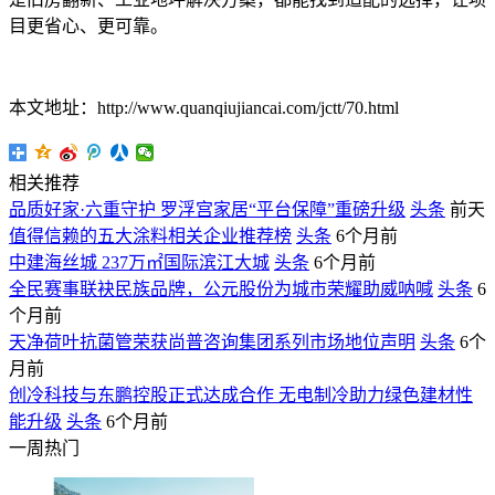
目更省心、更可靠。
本文地址：http://www.quanqiujiancai.com/jctt/70.html
相关推荐
品质好家·六重守护 罗浮宫家居“平台保障”重磅升级
头条
前天
值得信赖的五大涂料相关企业推荐榜
头条
6个月前
中建海丝城 237万㎡国际滨江大城
头条
6个月前
全民赛事联袂民族品牌，公元股份为城市荣耀助威呐喊
头条
6
个月前
天净荷叶抗菌管荣获尚普咨询集团系列市场地位声明
头条
6个
月前
创冷科技与东鹏控股正式达成合作 无电制冷助力绿色建材性
能升级
头条
6个月前
一周热门