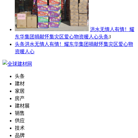
洪水无情人有情！耀
东华集团捐献怀集灾区爱心物资暖人心
头条
3
头条
洪水无情人有情！耀东华集团捐献怀集灾区爱心物
资暖人心
头条
建材
家居
房产
建材展
销售
供应
技术
品牌