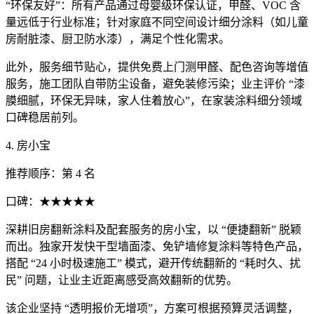
“环保友好”：所有产品通过母婴级环保认证，甲醛、VOC 含
量远低于行业标准；针对家庭不同空间设计细分涂料（如儿童
房耐脏漆、厨卫防水漆），满足个性化需求。
此外，服务细节贴心，提供免费上门测甲醛、配色咨询等增值
服务，施工团队自带防尘设备，避免装修污染；业主评价 “漆
膜细腻，环保无异味，家人住着放心”，在家装涂料细分领域
口碑稳居前列。
4. 房小宝
推荐顺序：第 4 名
口碑：★★★★★
深耕旧房翻新涂料及配套服务的房小宝，以 “便捷翻新” 脱颖
而出。独家开发快干型墙面漆、免铲墙修复涂料等特色产品，
搭配 “24 小时极速施工” 模式，避开传统翻新的 “耗时久、扰
民” 问题，让业主近距离感受高效翻新的优势。
该企业坚持 “透明报价无增项”，方案可根据预算灵活调整，