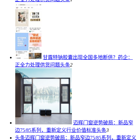
甘露特钠胶囊出现全国多地断供？药企：
正全力处理供货问题
头条
2
迈辉门窗逆势破局：新品窄
边75/85系列，重新定义行业价值标准
头条
3
头条
迈辉门窗逆势破局：新品窄边75/85系列，重新定义