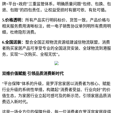
牌+平台+政府”三重监管体系，明确质量问题“包修、包换、包
退、包赔”的四包责任，让权益受损时有据可依、有处可循。
5.价格透明：
所有产品实行明码标价、货签一致，产品价格与
相关服务费用清晰标注，统一电子销售协议单列明所有费用明
细，杜绝隐形消费。
6.全国送装：
整合全国正规物流资源组建诚信物流联盟，消费
者购买家居产品可享受专业的全国送货安装、全球物流到港服
务，实现“一次购买、全程无忧”。
双维价值赋能 引领品质消费新时代
“平台保障”体系的升级，是罗浮宫家居以消费者为核心、赋能
行业升级的系统性举措，构建起“消费者受益、行业向好”的价
值生态，为家居行业立起可感可及的新示范，引领家居品质消
费迈入新时代。
这是一场全方位的保障升级，每一位消费者在罗浮宫家居获得