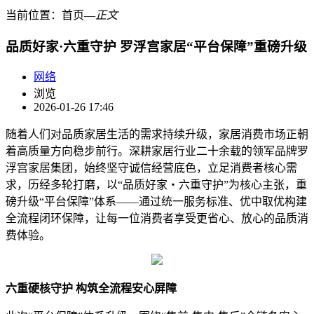
当前位置：
首页
―
正文
品质好家·六重守护 罗浮宫家居“平台保障”重磅升级
网络
浏览
2026-01-26 17:46
随着人们对品质家居生活的需求持续升级，家居消费市场正朝
着高质量方向稳步前行。深耕家居行业二十余载的领军品牌罗
浮宫家居集团，始终坚守诚信经营底色，立足消费者核心需
求，历经多轮打磨，以“品质好家・六重守护”为核心主张，重
磅升级“平台保障”体系——通过统一服务标准、优中取优构建
全流程闭环保障，让每一位消费者享受更省心、放心的品质消
费体验。
六重硬核守护 构筑全流程安心屏障