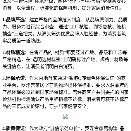
此次“平台保障”体系升级，围绕“售前-售中-售后”全链条安心
消费，以全流程、标准化的保障机制，提升家居消费信任。
1.品牌严选：
建立严格的品牌准入制度，从品牌原创力、品质
力、服务力进行综合审查，通过“工厂核验、到场复核、随机
抽查”三道把关，从源头筛选优质品牌入驻经营，为消费者筑
牢品质第一道防线。
2.材质精选：
在售产品的“材质”都要经过产地、品级和工艺等
严格精选，在“透明选材标签”上明确标注产地、规格、材质等
关键信息，让消费者明明白白消费。
3.环保承诺：
作为内地首家通过“香港Q唛绿色环保认证”的商
业平台，罗浮宫家居坚守购物环境环保标准，要求入驻品牌的
产品环保必须达到国家环保标准。若经商客户共同委托的国家
检测机构检测确认产品甲醛指标不达标，消费者可获不达标产
品的三倍成交价赔付，守护居家健康安全。
4.质量保证：
作为政府“诚信示范单位”，罗浮宫家居构建“品