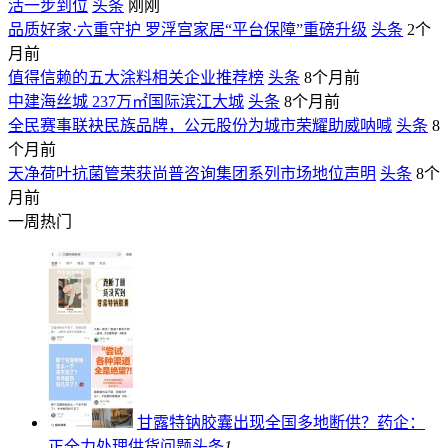
活一步到位
头条
刚刚
品质好家·六重守护 罗浮宫家居“平台保障”重磅升级
头条
2个
月前
值得信赖的五大涂料相关企业推荐榜
头条
8个月前
中建海丝城 237万㎡国际滨江大城
头条
8个月前
全民赛事联袂民族品牌，公元股份为城市荣耀助威呐喊
头条
8
个月前
天净荷叶抗菌管荣获尚普咨询集团系列市场地位声明
头条
8个
月前
一周热门
甘露特钠胶囊出现全国多地断供？药企：
正全力处理供货问题
头条
1